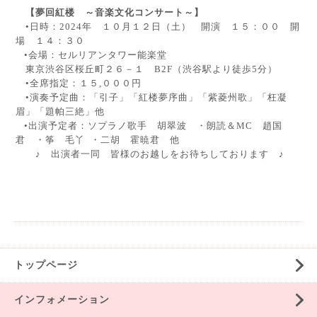
【夢回紅楼 ～音楽文化コンサート～】
•日時：2024年 １０月１２日（土） 開演 １５：００ 開
場 １４：３０
•会場：セルリアンタワー能楽堂
東京渋谷区桜丘町２６－１ B2F（渋谷駅より徒歩5分）
•全席指定：１５,０００円
•演奏予定曲：「引子」「紅楼夢序曲」「紫菱州歌」「枉凝
眉」「題帕三絶」他
•出演予定者：ソプラノ歌手 胡翠波 ・朗読＆MC 趙国
君 ・筝 毛丫 ・二胡 霍暁君 他
♪ 出演者一同 皆様のお越しをお待ちしております ♪
トップページ
インフォメーション